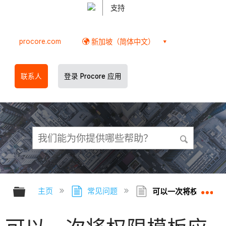
支持
procore.com
新加坡（简体中文）
联系人
登录 Procore 应用
扩展/隐缩全局层次
扩
主页
常见问题
可以一次将权限模板