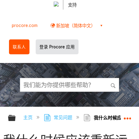
支持
procore.com
新加坡（简体中文）
联系人
登录 Procore 应用
扩展/隐缩全局层次
扩
主页
常见问题
我什么时候应该重新运行 